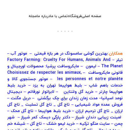
صفحه اصلی
فروشگاه
تماس با ما
درباره ما
مجله
همکاران:
بهترین گوشی سامسونگ در هر بازه قیمتی
–
موتور آب
–
تیلر
–
Factory Farming: Cruelty For Humans, Animals And
The Planet
–
لیمون
–
مایکروسافت پرشیا: محصولات اورجینال و
قانونی مایکروسافت
–
Choisissez de respecter les animaux,
les personnes et notre planète
–
موتور جستجوی کالا و
خدمات باهم شاپ
–
بلیط هواپیما تهران به یزد
–
خرید بلیط
هواپیما چارتر
–
خرید گل ولنتاین
–
لابراتوار نورقائم
–
دیجیتال
نومد اسپانیا
–
مدت زمان زندان برای چک برگشتی
–
دریل مگنت
–
فروش عمده مواد شیمیایی
–
تاج گل _ تاج گل تسلیت _ تاج گل
ارزان _ تاج گل ترحیم ارزان
–
خرید بلیط هواپیما
–
تاج گل محک
–
لمینت زیبایی دندان شیراز
–
دکتر پارگی دیسک کمر شیراز
–
شهر
چمن
–
سایت
منگو ترکیه
–
خرید لیمو خشک
–
تاج گل
–
شیشه خم