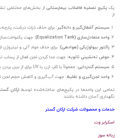
یک
پکیج تصفیه فاضلاب بیمارستانی
از بخش‌های مختلفی تشکیل
از:
سیستم آشغال‌گیر و دانه‌گیر:
برای حذف ذرات درشت، پارچه، با
واحد متعادل‌سازی (Equalization Tank):
جهت یکنواخت‌سازی
راکتور بیولوژیکی (هوادهی):
برای حذف مواد آلی و نیتروژن از
حوض ته‌نشینی ثانویه:
جهت جدا کردن لجن فعال از پساب ت
سیستم گندزدایی:
معمولاً با کلر، ازن یا UV برای از بین بردن عوامل بیماری‌زا.
واحد لجن‌گیری و تغلیظ:
جهت آب‌گیری و کاهش حجم لجن تو
تمامی این واحدها در پکیج‌های ساخته‌شده توسط
ارکان گستر
نگهداری آسان داشته باشند.
خدمات و محصولات
شرکت ارکان گستر
اسکرابر وت
زباله سوز