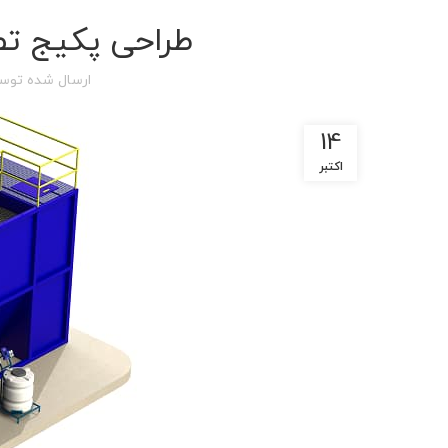
طراحی پکیج تص
ارسال شده توس
14
اکتبر